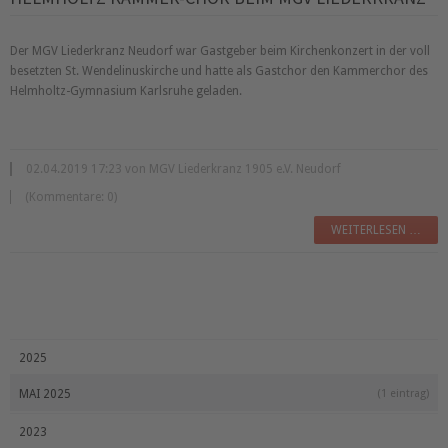
Der MGV Liederkranz Neudorf war Gastgeber beim Kirchenkonzert in der voll
besetzten St. Wendelinuskirche und hatte als Gastchor den Kammerchor des
Helmholtz-Gymnasium Karlsruhe geladen.
02.04.2019 17:23 von MGV Liederkranz 1905 e.V. Neudorf
(Kommentare: 0)
WEITERLESEN …
2025
MAI 2025
(1 eintrag)
2023