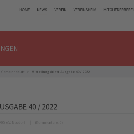
HOME
NEWS
VEREIN
VEREINSHEIM
MITGLIEDERBERE
UNGEN
Gemeindeblatt
Mitteilungsblatt Ausgabe 40 / 2022
SGABE 40 / 2022
05 e.V. Neudorf
(Kommentare: 0)