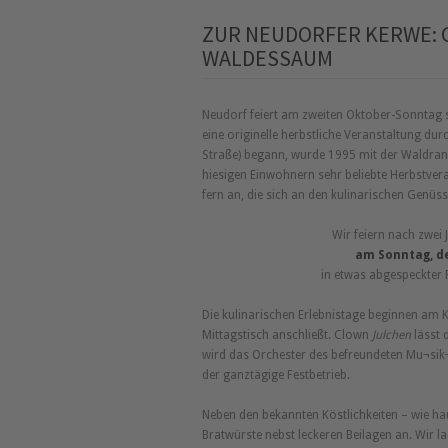
ZUR NEUDORFER KERWE: G
ALDESSAUM
Neudorf feiert am zweiten Oktober-Sonntag s
eine originelle herbstliche Veranstaltung du
Straße) begann, wurde 1995 mit der Waldran
hiesigen Einwohnern sehr beliebte Herbstver
fern an, die sich an den kulinarischen Genüss
Wir feiern nach zwei
am Sonntag, de
in etwas abgespeckter
Die kulinarischen Erlebnistage beginnen am
Mittagstisch anschließt. Clown
Julchen
lässt 
wird das Orchester des befreundeten Mu¬si
der ganztägige Festbetrieb.
Neben den bekannten Köstlichkeiten – wie ha
Bratwürste nebst leckeren Beilagen an. Wir 