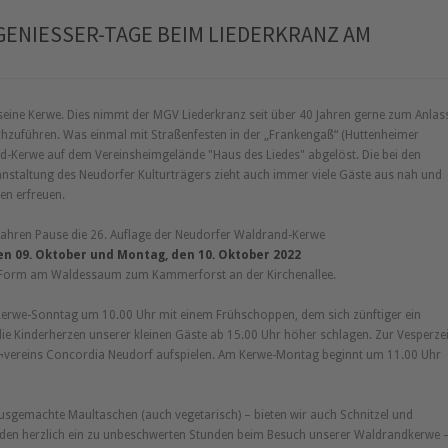
ENIESSER-TAGE BEIM LIEDERKRANZ AM W
eine Kerwe. Dies nimmt der MGV Liederkranz seit über 40 Jahren gerne zum Anlas
rchzuführen. Was einmal mit Straßenfesten in der
Frankengaß
(Huttenheimer
d-Kerwe auf dem Vereinsheimgelände "Haus des Liedes" abgelöst. Die bei den
anstaltung des Neudorfer Kulturträgers zieht auch immer viele Gäste aus nah und
en erfreuen.
 Jahren Pause die 26. Auflage der Neudorfer Waldrand-Kerwe
n 09. Oktober und Montag, den 10. Oktober 2022
 Form am Waldessaum zum Kammerforst an der Kirchenallee.
 Kerwe-Sonntag um 10.00 Uhr mit einem Frühschoppen, dem sich zünftiger ein
die Kinderherzen unserer kleinen Gäste ab 15.00 Uhr höher schlagen. Zur Vesperzei
k¬vereins Concordia Neudorf aufspielen. Am Kerwe-Montag beginnt um 11.00 Uhr
usgemachte Maultaschen (auch vegetarisch) – bieten wir auch Schnitzel und
laden herzlich ein zu unbeschwerten Stunden beim Besuch unserer Waldrandkerwe 