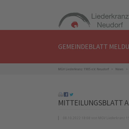
GEMEINDEBLATT MELD
MGV Liederkranz 1905 e.V. Neudorf
News
MITTEILUNGSBLATT AU
08.10.2022 18:08 von MGV Liederkranz 19