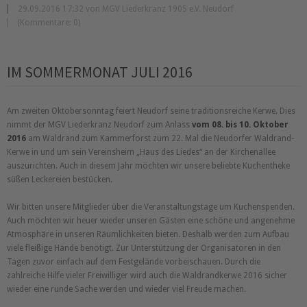
29.09.2016 17:32 von MGV Liederkranz 1905 e.V. Neudorf
(Kommentare: 0)
IM SOMMERMONAT JULI 2016
Am zweiten Oktobersonntag feiert Neudorf seine traditionsreiche Kerwe. Dies
nimmt der MGV Liederkranz Neudorf zum Anlass
vom 08. bis 10. Oktober
2016
am Waldrand zum Kammerforst zum 22. Mal die Neudorfer Waldrand-
Kerwe in und um sein Vereinsheim
Haus des Liedes
an der Kirchenallee
auszurichten. Auch in diesem Jahr möchten wir unsere beliebte Kuchentheke
süßen Leckereien bestücken.
Wir bitten unsere Mitglieder über die Veranstaltungstage um Kuchenspenden.
Auch möchten wir heuer wieder unseren Gästen eine schöne und angenehme
Atmosphäre in unseren Räumlichkeiten bieten. Deshalb werden zum Aufbau
viele fleißige Hände benötigt. Zur Unterstützung der Organisatoren in den
Tagen zuvor einfach auf dem Festgelände vorbeischauen. Durch die
zahlreiche Hilfe vieler Freiwilliger wird auch die Waldrandkerwe 2016 sicher
wieder eine runde Sache werden und wieder viel Freude machen.