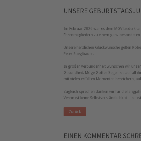
UNSERE GEBURTSTAGSJUB
Im Februar 2026 war es dem MGV Liederkran
Ehrenmitgliedern zu einem ganz besonderen G
Unsere herzlichen Glückwünsche gelten Rober
Peter Stieglbauer.
In großer Verbundenheit wünschen wir unsere
Gesundheit. Möge Gottes Segen sie auf all ih
mit vielen erfüllten Momenten bereichern, au
Zugleich sprechen danken wir für die langjä
Verein ist keine Selbstverständlichkeit – sie 
Zurück
EINEN KOMMENTAR SCHR