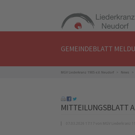
GEMEINDEBLATT MELD
MGV Liederkranz 1905 e.V. Neudorf
News
MITTEILUNGSBLATT A
07.03.2026 17:17 von MGV Liederkranz 19