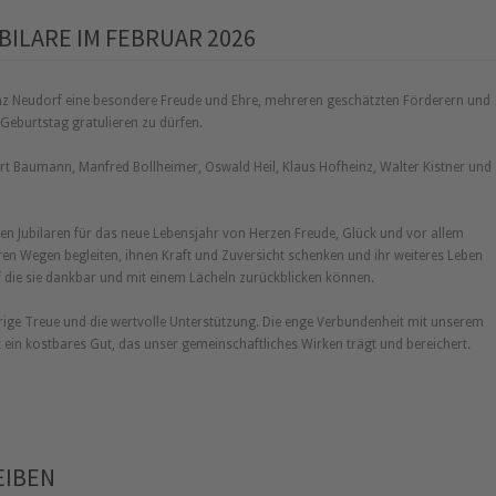
ILARE IM FEBRUAR 2026
z Neudorf eine besondere Freude und Ehre, mehreren geschätzten Förderern und
eburtstag gratulieren zu dürfen.
t Baumann, Manfred Bollheimer, Oswald Heil, Klaus Hofheinz, Walter Kistner und
n Jubilaren für das neue Lebensjahr von Herzen Freude, Glück und vor allem
ren Wegen begleiten, ihnen Kraft und Zuversicht schenken und ihr weiteres Leben
f die sie dankbar und mit einem Lächeln zurückblicken können.
hrige Treue und die wertvolle Unterstützung. Die enge Verbundenheit mit unserem
ist ein kostbares Gut, das unser gemeinschaftliches Wirken trägt und bereichert.
EIBEN