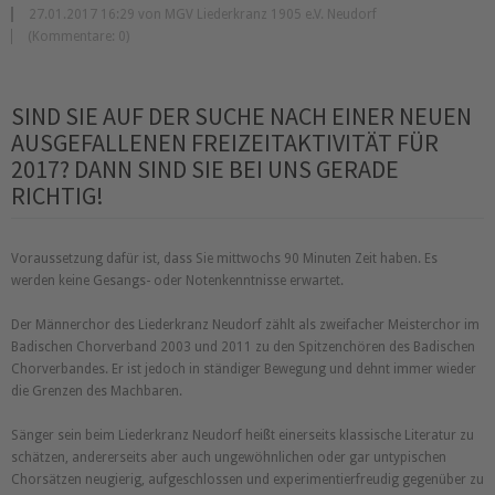
27.01.2017 16:29 von MGV Liederkranz 1905 e.V. Neudorf
(Kommentare: 0)
SIND SIE AUF DER SUCHE NACH EINER NEUEN
AUSGEFALLENEN FREIZEITAKTIVITÄT FÜR
2017? DANN SIND SIE BEI UNS GERADE
RICHTIG!
Voraussetzung dafür ist, dass Sie mittwochs 90 Minuten Zeit haben. Es
werden keine Gesangs- oder Notenkenntnisse erwartet.
Der Männerchor des Liederkranz Neudorf zählt als zweifacher Meisterchor im
Badischen Chorverband 2003 und 2011 zu den Spitzenchören des Badischen
Chorverbandes. Er ist jedoch in ständiger Bewegung und dehnt immer wieder
die Grenzen des Machbaren.
Sänger sein beim Liederkranz Neudorf heißt einerseits klassische Literatur zu
schätzen, andererseits aber auch ungewöhnlichen oder gar untypischen
Chorsätzen neugierig, aufgeschlossen und experimentierfreudig gegenüber zu