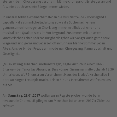
stehen – denn Chorgesang bei uns im Männerchor spricht Einsteiger an und
fasziniert auch versierte Sänger immer wieder.
In unserer tollen Gemeinschaft stehen die Musizierfreude – vorwiegend a
cappella – die stimmliche Entfaltung sowie die Suche nach einem
gemeinsamen homogenen Chorklang immer mit Blick auf eine hohe
musikalische Qualität stets im Vordergrund. Zusammen mit unserem
künstlerischen Leiter Andreas Burghardt gehen wir Sänger auch gerne neue
Wege und sind gerne und jederzeit offen für neue Männerstimmen jeden
Alters. Uns verbinden Freude am modernen Chorgesang, Kameradschaft und
Geselligkeit.
Musik ist unglaublicher Emotionsträger
, sagte kürzlich in einem BNN-
Interview der Tenor Jay Alexander. Dies können Sie immer mittwochs ab 19.30
Uhr erleben. Wo? In unserem Vereinsheim
Haus des Liedes
, Kirchenallee 1 –
dort wo singen Freu(n)de macht. Leihen Sie uns Ihre Stimme! Wir freuen uns
auf Sie.
Am
Samstag, 28.01.2017
wollen wir in Registerproben wunderbare
niveauvolle Chormusik pflegen, um Menschen bei unseren 2017er Zielen zu
erfreuen.