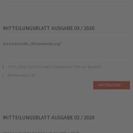
MITTEILUNGSBLATT AUSGABE 03 / 2020
Die traditionelle
Winterwanderung
18.01.2020 19:19 von MGV Liederkranz 1905 e.V. Neudorf
(Kommentare: 0)
WEITERLESEN …
MITTEILUNGSBLATT AUSGABE 02 / 2020