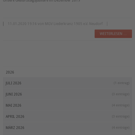
Unsere Geburtstagsjubilare im Dezember 2019
11.01.2020 19:16 von MGV Liederkranz 1905 e.V. Neudorf
WEITERLESEN …
2026
JULI 2026
(1 eintrag)
JUNI 2026
(3 einträge)
MAI 2026
(4 einträge)
APRIL 2026
(3 einträge)
MÄRZ 2026
(4 einträge)