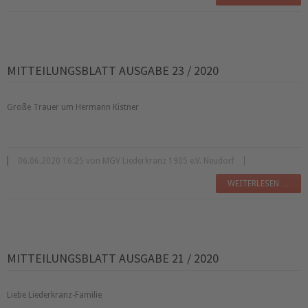
MITTEILUNGSBLATT AUSGABE 23 / 2020
Große Trauer um Hermann Kistner
06.06.2020 16:25 von MGV Liederkranz 1905 e.V. Neudorf
WEITERLESEN …
MITTEILUNGSBLATT AUSGABE 21 / 2020
Liebe Liederkranz-Familie