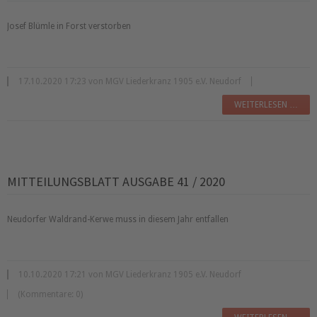
Josef Blümle in Forst verstorben
17.10.2020 17:23 von MGV Liederkranz 1905 e.V. Neudorf
WEITERLESEN …
MITTEILUNGSBLATT AUSGABE 41 / 2020
Neudorfer Waldrand-Kerwe muss in diesem Jahr entfallen
10.10.2020 17:21 von MGV Liederkranz 1905 e.V. Neudorf
(Kommentare: 0)