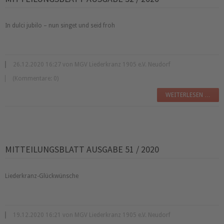
In dulci jubilo – nun singet und seid froh
26.12.2020 16:27 von MGV Liederkranz 1905 e.V. Neudorf
(Kommentare: 0)
WEITERLESEN …
MITTEILUNGSBLATT AUSGABE 51 / 2020
Liederkranz-Glückwünsche
19.12.2020 16:21 von MGV Liederkranz 1905 e.V. Neudorf