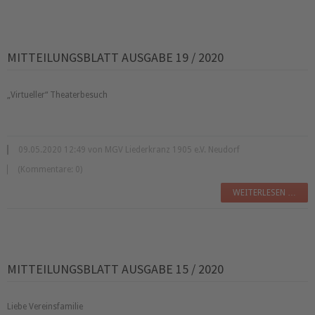
MITTEILUNGSBLATT AUSGABE 19 / 2020
Virtueller
Theaterbesuch
09.05.2020 12:49 von MGV Liederkranz 1905 e.V. Neudorf
(Kommentare: 0)
WEITERLESEN …
MITTEILUNGSBLATT AUSGABE 15 / 2020
Liebe Vereinsfamilie