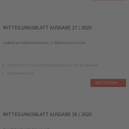
MITTEILUNGSBLATT AUSGABE 27 / 2020
Liederkranz-MännerStimmen: 2. Männerchor-Forum
04.07.2020 16:33 von MGV Liederkranz 1905 e.V. Neudorf
(Kommentare: 0)
WEITERLESEN …
MITTEILUNGSBLATT AUSGABE 26 / 2020