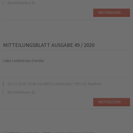
(Kommentare: 0)
WEITERLESEN …
MITTEILUNGSBLATT AUSGABE 49 / 2020
Liebe Liederkranz-Familie
03.12.2020 18:46 von MGV Liederkranz 1905 e.V. Neudorf
(Kommentare: 0)
WEITERLESEN …