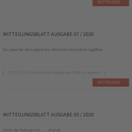
WEITERLESEN …
MITTEILUNGSBLATT AUSGABE 07 / 2020
Ein Leben für den Liederkranz. Abschied von Josef Kirchgäßner
15.02.2020 19:09 von MGV Liederkranz 1905 e.V. Neudorf
WEITERLESEN …
MITTEILUNGSBLATT AUSGABE 05 / 2020
Hinter den Kulissen von ……(Paris)?