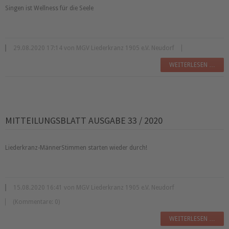
Singen ist Wellness für die Seele
29.08.2020 17:14 von MGV Liederkranz 1905 e.V. Neudorf
WEITERLESEN …
MITTEILUNGSBLATT AUSGABE 33 / 2020
Liederkranz-MännerStimmen starten wieder durch!
15.08.2020 16:41 von MGV Liederkranz 1905 e.V. Neudorf
(Kommentare: 0)
WEITERLESEN …