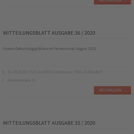
WEITERLESEN …
MITTEILUNGSBLATT AUSGABE 36 / 2020
Unsere Geburtstagsjubilare im Ferienmonat August 2020
05.09.2020 17:20 von MGV Liederkranz 1905 e.V. Neudorf
(Kommentare: 0)
WEITERLESEN …
MITTEILUNGSBLATT AUSGABE 35 / 2020