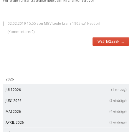
Wir stellen unser Gastensemble beim Kirchenkonzert vor
02.02.2019 15:55 von MGV Liederkranz 1905 e.V. Neudorf
(Kommentare: 0)
WEITERLESEN …
2026
JULI 2026
(1 eintrag)
JUNI 2026
(3 einträge)
MAI 2026
(4 einträge)
APRIL 2026
(3 einträge)