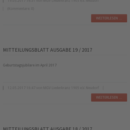
19.05.2017 16:51 von MGV Liederkranz 1905 e.V. Neudorf
(Kommentare: 0)
WEITERLESEN …
MITTEILUNGSBLATT AUSGABE 19 / 2017
Geburtstagsjubilare im April 2017
12.05.2017 16:47 von MGV Liederkranz 1905 e.V. Neudorf
WEITERLESEN …
MITTEILUNGSBLATT AUSGABE 18 / 2017