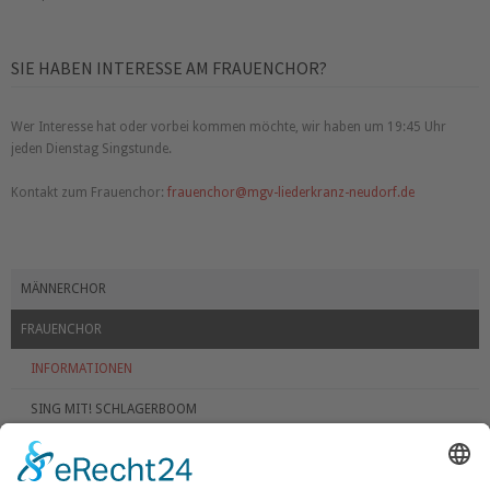
SIE HABEN INTERESSE AM FRAUENCHOR?
Wer Interesse hat oder vorbei kommen möchte, wir haben um 19:45 Uhr
jeden Dienstag Singstunde.
Kontakt zum Frauenchor:
frauenchor@mgv-liederkranz-neudorf.de
MÄNNERCHOR
FRAUENCHOR
INFORMATIONEN
SING MIT! SCHLAGERBOOM
GESCHICHTE