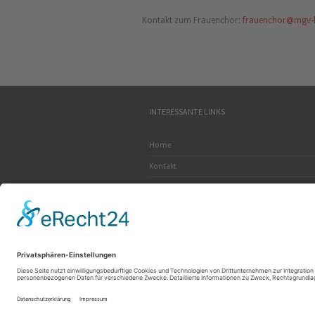
Kontakt zum Frauenchor:
frauenchor@mgv-l
INTERESSANTE LINKS
Home
Kontakt
Impressum
Vereinsnews
Veranstaltungen
©2026 MGV Liederkranz 1905 e.V. Neudorf