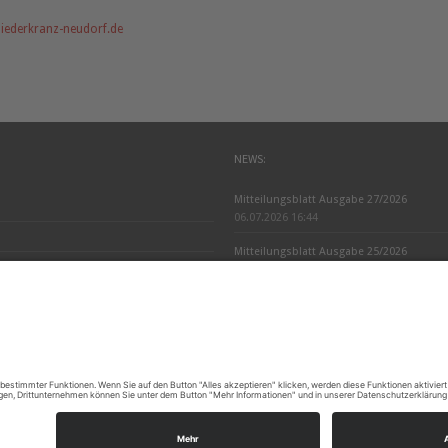
iederkranz-neudorf.de
NEWS:
Mitteilungsblatt Ausgabe 27/2026
06.07.2026 16:44
Mitteilungsblatt Ausgabe 25/2026
24.06.2026 18:33
Mitteilungsblatt Ausgabe 24/2026
13.06.2026 18:30
hosted by
tf-network.de
Home
K