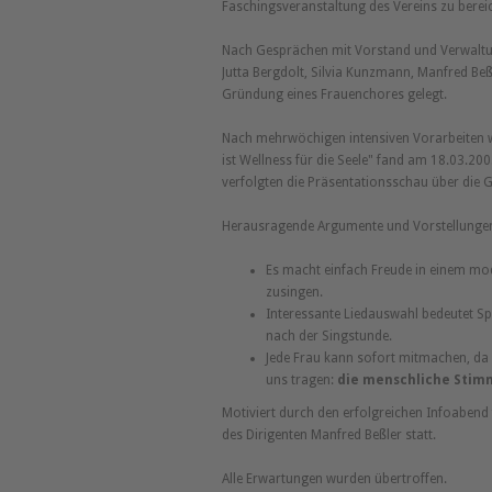
Faschingsveranstaltung des Vereins zu berei
Nach Gesprächen mit Vorstand und Verwaltu
Jutta Bergdolt, Silvia Kunzmann, Manfred B
Gründung eines Frauenchores gelegt.
Nach mehrwöchigen intensiven Vorarbeiten
ist Wellness für die Seele" fand am 18.03.200
verfolgten die Präsentationsschau über die
Herausragende Argumente und Vorstellungen 
Es macht einfach Freude in einem m
zusingen.
Interessante Liedauswahl bedeutet 
nach der Singstunde.
Jede Frau kann sofort mitmachen, da
uns tragen:
die menschliche Stim
Motiviert durch den erfolgreichen Infoabend
des Dirigenten Manfred Beßler statt.
Alle Erwartungen wurden übertroffen.