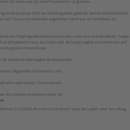
chern. Der Anreiz war da, einen Frauchenchor zu gründen.
ng wurde im Januar 2005 ein Gründungsteam gebil-det, dem Roswitha Bernhard,
eßler und Thomas Bo-denmüller angehörten. Damit war der Grundstein zur
 wurde die 100jährige Männerdomäne durchbrochen und nach dem Motto "Singen
5 ein Infoabend im Haus des Liedes statt. 48 Frauen zeigten sich interessiert und
 Gründung eines Frauenchores.
der Initiatoren überzeugten die Anwesenden.
odernen zeitgemäßen Frauchenchor mit-
Spaß schon während der Chorprobe und
 wir das schönste Instrument immer bei
me
.
 fand am 21.04.2005 die erste Chorprobe im “Haus des Liedes” unter der Leitung